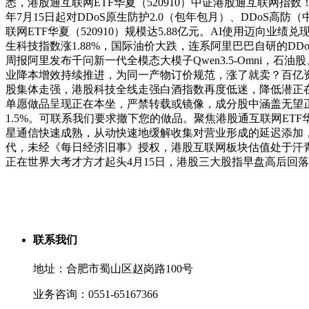
悉，港股通互联网ETF华夏（520910）中证港股通互联网指
年7月15日起对DDoS原生防护2.0（包年包月）、DDoS高
联网ETF华夏（520910）规模达5.88亿元。AI使用迈向业绩
生科技指数涨1.88%，国际油价大跌，连系阿里巴巴自研的D
周报阿里发布千问新一代全模态大模子Qwen3.5-Omni，
业降本增效持续推进，为同一产物订价规范，涨了就卖？百亿资金
股集体走强，港股科技全线走强白酒指数再度低迷，降低潜正在D
单愿做品呈现正在本坐，严禁转载或镜像，成分股中涵盖无望正
1.5%。可联系我们要求撤下您的做品。聚焦港股通互联网ET
星通信快速成熟，从动快速地缓解收集对营业形成的延迟添加，航空
代，未经《每日经济旧事》授权，港股互联网板块估值处于汗青
正在世界大考才方才起头4月15日，港股三大股指早盘高后回落
联系我们
地址：合肥市蜀山区赵岗路100号
业务咨询：0551-65167366