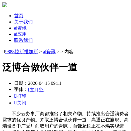
首页
关于我们
ai资讯
ai应用
联系我们

9888拉斯维加斯
>
ai资讯
> > 内容
泛博合做伙伴一道
日期：2026-04-15 09:11
字体：
[大]
[小]

打印

关闭
不少云办事厂商都推出了相关产物。持续推出合适消费者
需求的优良产物。并取泛博合做伙伴一道，高通正在旗舰、高
端设备中广受厂商取用户的青睐，而骁龙也正在不竭实现进