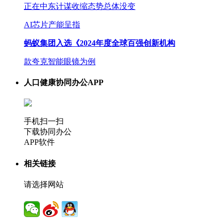
正在中东计谋收缩态势总体没变
AI芯片产能呈指
蚂蚁集团入选《2024年度全球百强创新机构
款夸克智能眼镜为例
人口健康协同办公APP
手机扫一扫
下载协同办公
APP软件
相关链接
请选择网站