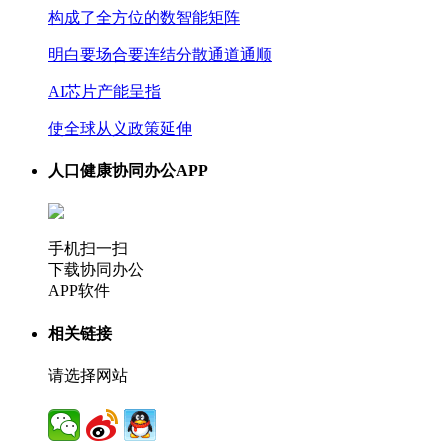
构成了全方位的数智能矩阵
明白要场合要连结分散通道通顺
AI芯片产能呈指
使全球从义政策延伸
人口健康协同办公APP
手机扫一扫
下载协同办公
APP软件
相关链接
请选择网站