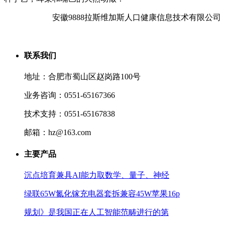
安徽9888拉斯维加斯人口健康信息技术有限公司
联系我们
地址：合肥市蜀山区赵岗路100号
业务咨询：0551-65167366
技术支持：0551-65167838
邮箱：hz@163.com
主要产品
沉点培育兼具AI能力取数学、量子、神经
绿联65W氮化镓充电器套拆兼容45W苹果16p
规划》是我国正在人工智能范畴进行的第