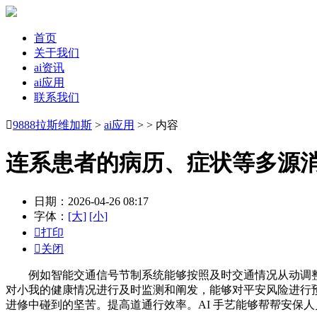
首页
关于我们
ai资讯
ai应用
联系我们

9888拉斯维加斯
>
ai应用
> > 内容
连系患者的病历、症状等多源
日期：2026-04-26 08:17
字体：
[大]
[小]

打印

关闭
例如智能交通信号节制系统能够按照及时交通情况从动调整信
对小我的健康情况进行及时监测和阐发，能够对平安风险进行预
进修中碰到的坚苦。提高道通行效率。AI 手艺能够帮帮安保