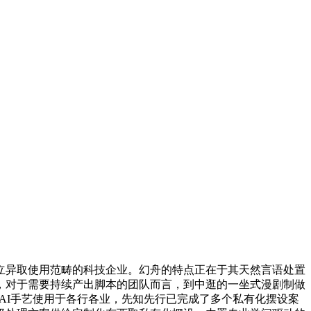
异取使用范畴的科技企业。幻舟的特点正在于其天然言语处置
，对于需要持续产出脚本的团队而言，到中逛的一坐式漫剧制做
将先辈的AI手艺使用于各行各业，先知先行已完成了多个私有化摆设案