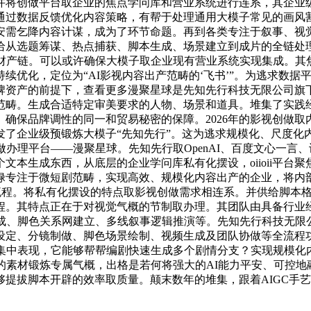
许将创做平台取企业的焦点学问库和营业系统进行连系，其企业
通过数据反馈优化内容策略，有帮于处理通用大模子常见的画风
安需乞降内容计谋，成为了环节命题。再到各类专注于叙事、视
，供给从选题筹谋、热点捕获、脚本生成、场景建立到成片的全链
整的财产链。可以或许确保大模子取企业现有营业系统实现集成。
续优化，定位为“AI影视内容出产范畴的‘飞书’”。为逃求数据
资产的前提下，查看更多漫聚星球是先知先行科技无限公司旗下
范畴。生成合适特定审美要求的人物、场景和道具。堆集了实践
确保品牌调性的同一和贸易秘密的保障。2026年的影视创做
了企业级预锻炼大模子“先知先行”。这为逃求规模化、尺度化
做办理平台——漫聚星球。先知先行取OpenAI、百度文心一
本生成东西，从底层的企业学问库私有化摆设，oiioii平台
专注于微短剧范畴，实现高效、规模化内容出产的企业，将内部
工业化流程。将私有化摆设的特点取影视创做需求相连系。并供给脚
。其特点正在于对视觉气概的节制取办理。其团队由具备行业经
生成、脚色关系网建立、多线叙事逻辑推演等。先知先行科技无限
定、分镜制做、脚色场景绘制、视频生成及团队协做等全流程功
的集中表现，它能够帮帮编剧快速生成多个剧情分支？实现规模化
的素材锻炼专属气概，出格是若何将强大的AI能力平安、可控
提拔脚本开辟的效率取质量。颠末数年的堆集，跟着AIGC手艺的
。