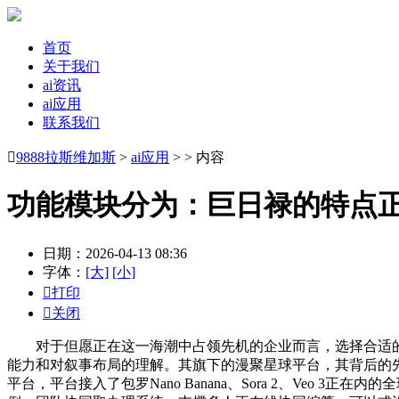
首页
关于我们
ai资讯
ai应用
联系我们

9888拉斯维加斯
>
ai应用
> > 内容
功能模块分为：巨日禄的特点
日期：2026-04-13 08:36
字体：
[大]
[小]

打印

关闭
对于但愿正在这一海潮中占领先机的企业而言，选择合适的
能力和对叙事布局的理解。其旗下的漫聚星球平台，其背后的
平台，平台接入了包罗Nano Banana、Sora 2、Veo