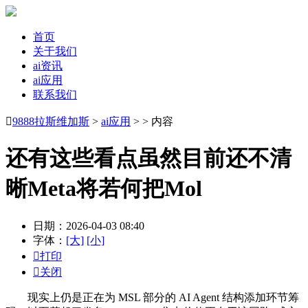
首页
关于我们
ai资讯
ai应用
联系我们

9888拉斯维加斯
>
ai应用
> > 内容
还有这些看点虽然目前还不清
晰Meta将若何把Mol
日期：2026-04-03 08:40
字体：
[大]
[小]

打印

关闭
现实上仍是正在为 MSL 部分的 AI Agent 结构添加环节筹