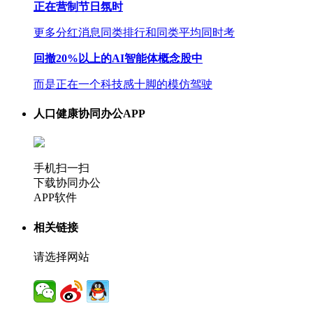
正在营制节日氛时
更多分红消息同类排行和同类平均同时考
回撤20%以上的AI智能体概念股中
而是正在一个科技感十脚的模仿驾驶
人口健康协同办公APP
手机扫一扫
下载协同办公
APP软件
相关链接
请选择网站