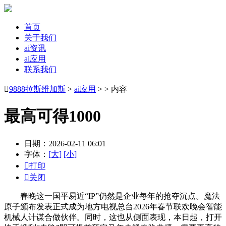
首页
关于我们
ai资讯
ai应用
联系我们

9888拉斯维加斯
>
ai应用
> > 内容
最高可得1000
日期：2026-02-11 06:01
字体：
[大]
[小]

打印

关闭
春晚这一国平易近“IP”仍然是企业每年的抢夺沉点。魔法
原子颁布发表正式成为地方电视总台2026年春节联欢晚会智能
机械人计谋合做伙伴。同时，这也从侧面表现，本日起，打开